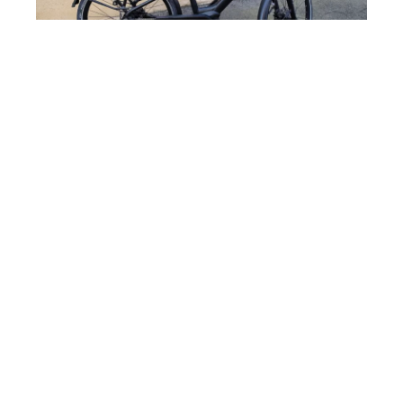
Giant entour e+
1800€
Voir le vélo