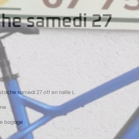
he samedi 27
ache samedi 27 off en taille L.
ine
te bagage