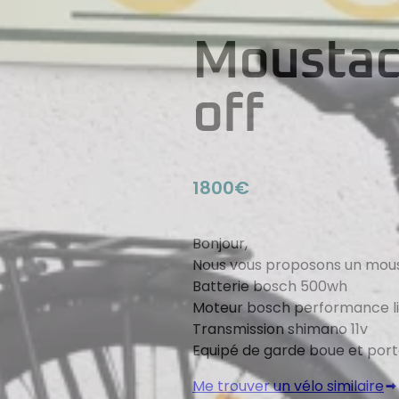
Moustac
off
1800€
Bonjour,
Nous vous proposons un moust
Batterie bosch 500wh
Moteur bosch performance l
Transmission shimano 11v
Equipé de garde boue et por
Me trouver un vélo similaire