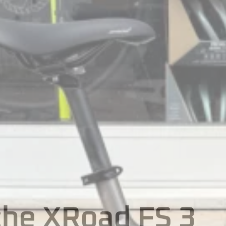
he XRoad FS 3