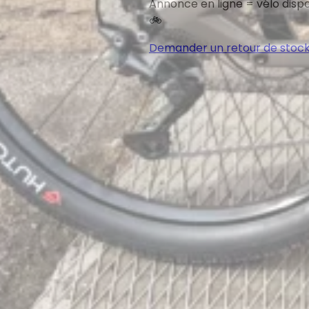
Annonce en ligne = vélo dispo
🚲
Demander un retour de stoc