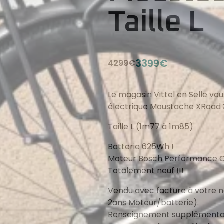
Taille L
3399€
4299€
Le magasin Vittel en Selle v
électrique Moustache XRoad 
Taille L (1m77 à 1m85)
Batterie 625Wh !
Moteur Bosch Performance C
Totalement neuf !!!
Vendu avec facture à votre n
2ans Moteur/batterie).
Renseignement supplémentai