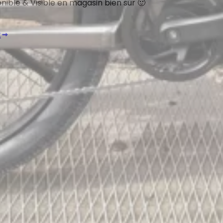
nible & Visible en magasin bien sur 🙂
k