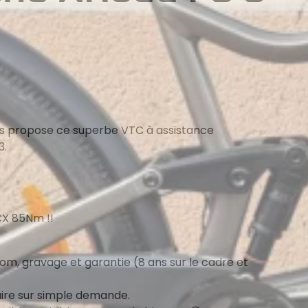
ous propose ce superbe VTC à assistance
3.
X 85Nm !!
om, gravage et garantie (8 ans sur le cadre et
re sur simple demande.