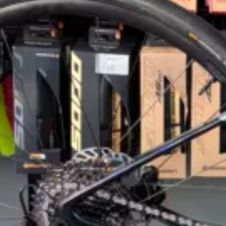
Liv Avai
2350€
Bonjour,
Nous vous proposons un Liv A
Transmission shimano cues
Cadre carbone
Roues giant sr2
Tester ce vélo